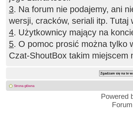
3
. Na forum nie podajemy, ani nie 
wersji, cracków, seriali itp. Tuta
4
. Użytkownicy mający na konci
5
. O pomoc prosić można tylko 
Czat-ShoutBox takim miejscem ni
Strona główna
Powered 
Forum