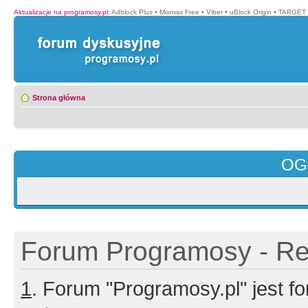
Aktualizacje na programosy.pl
:
Adblock Plus
•
Mixmax Free
•
Viber
•
uBlock Origin
•
TARGET 
Strona główna
OG
Forum Programosy - Rej
1
. Forum "Programosy.pl" jest 