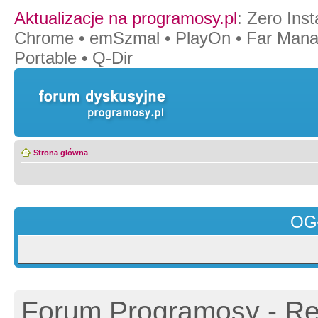
Aktualizacje na programosy.pl
:
Zero Insta
Chrome
•
emSzmal
•
PlayOn
•
Far Mana
Portable
•
Q-Dir
Strona główna
OG
Forum Programosy - Rej