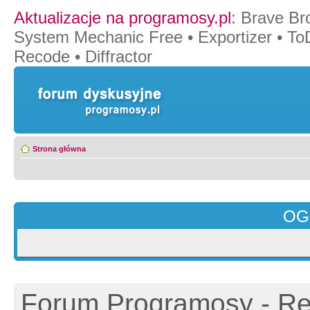
Aktualizacje na programosy.pl
:
Brave Br
System Mechanic Free
•
Exportizer
•
To
Recode
•
Diffractor
Strona główna
OG
Forum Programosy - Rej