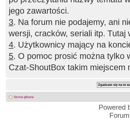
jego zawartości.
3
. Na forum nie podajemy, ani nie 
wersji, cracków, seriali itp. Tuta
4
. Użytkownicy mający na konci
5
. O pomoc prosić można tylko 
Czat-ShoutBox takim miejscem ni
Strona główna
Powered 
Forum