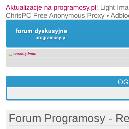
Aktualizacje na programosy.pl
:
Light Ima
ChrisPC Free Anonymous Proxy
•
Adblo
Strona główna
OG
Forum Programosy - Rej