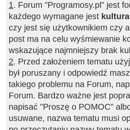
1
. Forum "Programosy.pl" jest 
każdego wymagane jest
kultur
czy jest się użytkownikiem czy a
post ma na celu wyśmiewanie ko
wskazujące najmniejszy brak kult
2
. Przed założeniem tematu użyj 
był poruszany i odpowiedź masz 
takiego problemu na Forum, nap
Forum. Bardzo ważne jest popra
napisać "Proszę o POMOC" albo
usuwane, nazwa tematu musi opi
po przeczytaniu nazwy tematu w