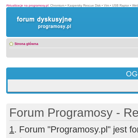
Aktualizacje na programosy.pl
:
Chromium
•
Kaspersky Rescue Disk
•
Vim
•
USB Raptor
•
Web
Strona główna
OG
Forum Programosy - Rej
1
. Forum "Programosy.pl" jest 