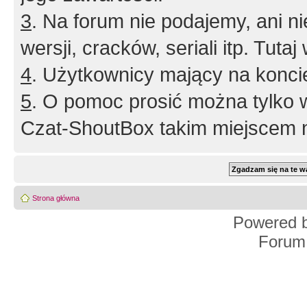
3
. Na forum nie podajemy, ani nie 
wersji, cracków, seriali itp. Tuta
4
. Użytkownicy mający na konci
5
. O pomoc prosić można tylko 
Czat-ShoutBox takim miejscem ni
Strona główna
Powered 
Forum