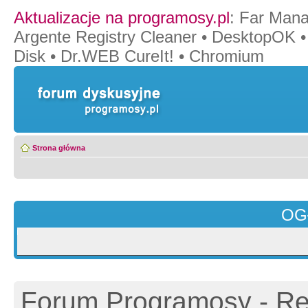
Aktualizacje na programosy.pl
:
Far Mana
Argente Registry Cleaner
•
DesktopOK
Disk
•
Dr.WEB CureIt!
•
Chromium
Strona główna
OG
Forum Programosy - Rej