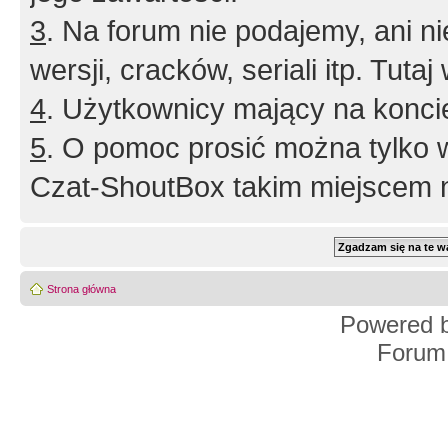
3
. Na forum nie podajemy, ani nie 
wersji, cracków, seriali itp. Tuta
4
. Użytkownicy mający na konci
5
. O pomoc prosić można tylko 
Czat-ShoutBox takim miejscem ni
Strona główna
Powered 
Forum