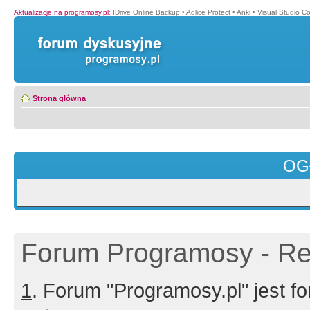
Aktualizacje na programosy.pl
:
IDrive Online Backup
•
Adlice Protect
•
Anki
•
Visual Studio C
Strona główna
OG
Forum Programosy - Rej
1
. Forum "Programosy.pl" jest 