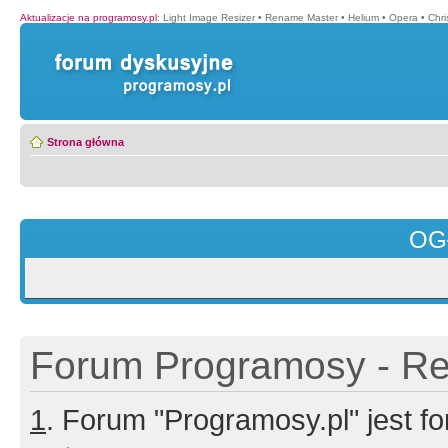
Aktualizacje na programosy.pl
:
Light Image Resizer
•
Rename Master
•
Helium
•
Opera
•
Chr
Strona główna
OG
Forum Programosy - Rej
1
. Forum "Programosy.pl" jest 