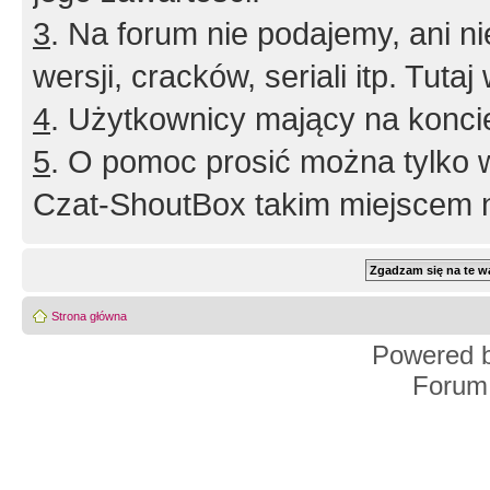
3
. Na forum nie podajemy, ani nie 
wersji, cracków, seriali itp. Tuta
4
. Użytkownicy mający na konci
5
. O pomoc prosić można tylko 
Czat-ShoutBox takim miejscem ni
Strona główna
Powered 
Forum