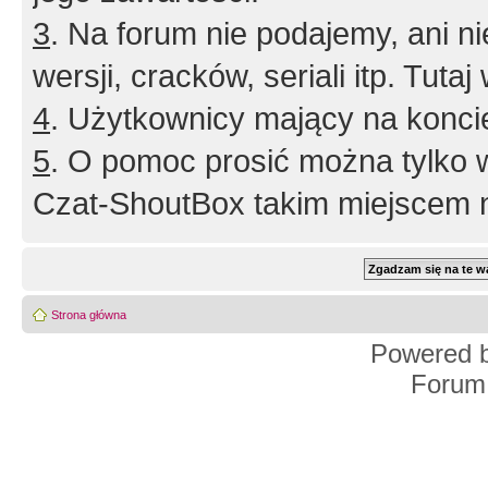
3
. Na forum nie podajemy, ani nie 
wersji, cracków, seriali itp. Tuta
4
. Użytkownicy mający na konci
5
. O pomoc prosić można tylko 
Czat-ShoutBox takim miejscem ni
Strona główna
Powered 
Forum