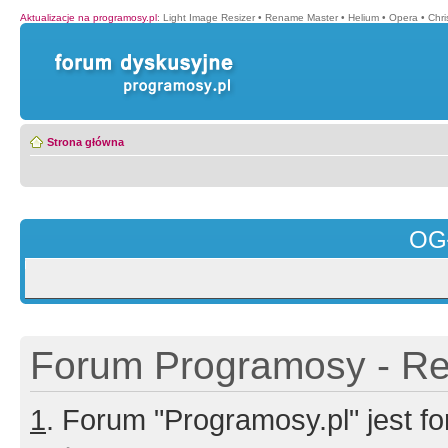
Aktualizacje na programosy.pl
:
Light Image Resizer
•
Rename Master
•
Helium
•
Opera
•
Chr
Strona główna
OG
Forum Programosy - Rej
1
. Forum "Programosy.pl" jest 