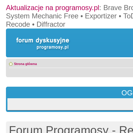
Aktualizacje na programosy.pl
:
Brave Br
System Mechanic Free
•
Exportizer
•
To
Recode
•
Diffractor
Strona główna
OG
Forum Programosy - Rej