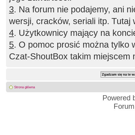
3
. Na forum nie podajemy, ani nie 
wersji, cracków, seriali itp. Tuta
4
. Użytkownicy mający na konci
5
. O pomoc prosić można tylko 
Czat-ShoutBox takim miejscem ni
Strona główna
Powered 
Forum