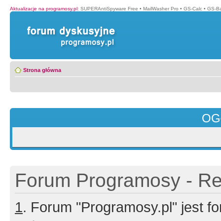
Aktualizacje na programosy.pl
:
SUPERAntiSpyware Free
•
MailWasher Pro
•
GS-Calc
•
GS-B
Strona główna
OG
Forum Programosy - Rej
1
. Forum "Programosy.pl" jest 