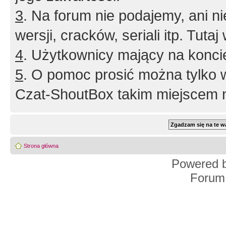
3
. Na forum nie podajemy, ani nie 
wersji, cracków, seriali itp. Tuta
4
. Użytkownicy mający na konci
5
. O pomoc prosić można tylko 
Czat-ShoutBox takim miejscem ni
Strona główna
Powered 
Forum