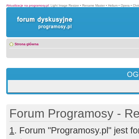
Aktualizacje na programosy.pl
:
Light Image Resizer
•
Rename Master
•
Helium
•
Opera
•
Chr
Strona główna
OG
Forum Programosy - Rej
1
. Forum "Programosy.pl" jest 