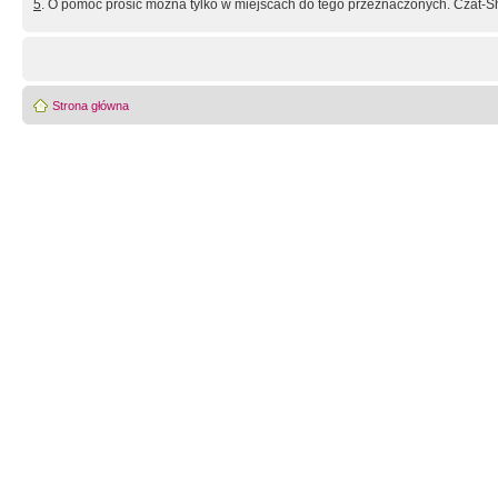
5
. O pomoc prosić można tylko w miejscach do tego przeznaczonych. Czat-Sh
Strona główna