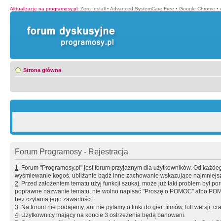
Aktualizacje na programosy.pl
:
Zero Install
•
Advanced SystemCare Free
•
Google Chrome
•
Strona główna
Forum Programosy - Rejestracja
1
. Forum "Programosy.pl" jest forum przyjaznym dla użytkowników. Od każd
wyśmiewanie kogoś, ubliżanie bądź inne zachowanie wskazujące najmniejszy 
2
. Przed założeniem tematu użyj funkcji szukaj, może już taki problem był 
poprawne nazwanie tematu, nie wolno napisać "Proszę o POMOC" albo POMOC
bez czytania jego zawartości.
3
. Na forum nie podajemy, ani nie pytamy o linki do gier, filmów, full wersji, cr
4
. Użytkownicy mający na koncie 3 ostrzeżenia będą banowani.