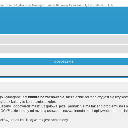
emSzmal
•
PlayOn
•
Far Manager
•
Farbar Recovery Scan Tool
•
Q-Dir Portable
•
Q-Dir
OGŁOSZENIE:
ego wymagane jest
kulturalne zachowanie
, niezależnie od tego czy jest się użytko
brak kultury to koniecznie to zgłoś.
poruszany i odpowiedź masz już gotową, jeżeli jednak nie ma takiego problemu na F
Y!! takie tematy od razu są usuwane, nazwa tematu musi opisywać problem, tak
acków, seriali itp. Tutaj warez jest zabroniony.