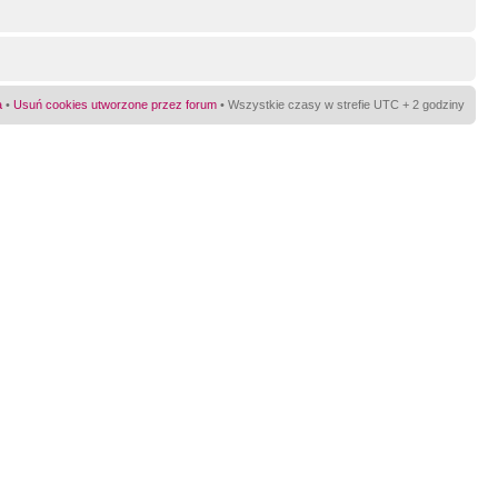
a
•
Usuń cookies utworzone przez forum
• Wszystkie czasy w strefie UTC + 2 godziny