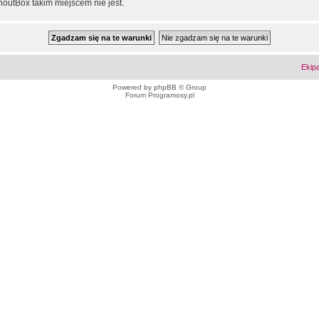
outBox takim miejscem nie jest.
Ekip
Powered by
phpBB
© Group
Forum Programosy.pl