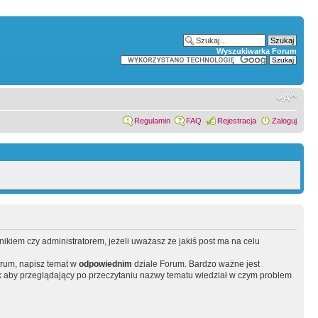
Wyszukiwarka Forum
Regulamin
FAQ
Rejestracja
Zaloguj
wnikiem czy administratorem, jeżeli uważasz że jakiś post ma na celu
orum, napisz temat w
odpowiednim
dziale Forum. Bardzo ważne jest
 aby przeglądający po przeczytaniu nazwy tematu wiedział w czym problem