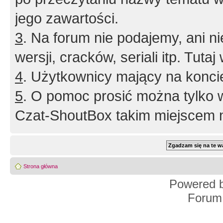
jego zawartości.
3
. Na forum nie podajemy, ani nie 
wersji, cracków, seriali itp. Tuta
4
. Użytkownicy mający na konci
5
. O pomoc prosić można tylko 
Czat-ShoutBox takim miejscem ni
Strona główna
Powered 
Forum