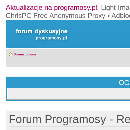
Aktualizacje na programosy.pl
:
Light Ima
ChrisPC Free Anonymous Proxy
•
Adblo
Strona główna
OG
Forum Programosy - Rej