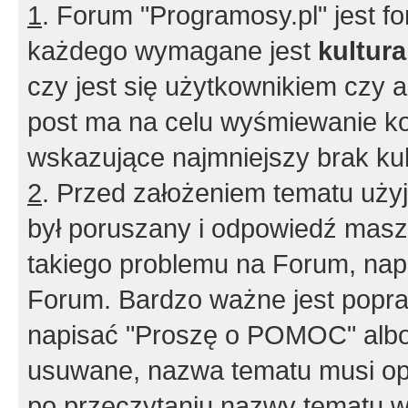
1
. Forum "Programosy.pl" jest 
każdego wymagane jest
kultur
czy jest się użytkownikiem czy a
post ma na celu wyśmiewanie ko
wskazujące najmniejszy brak kult
2
. Przed założeniem tematu użyj 
był poruszany i odpowiedź masz 
takiego problemu na Forum, nap
Forum. Bardzo ważne jest popra
napisać "Proszę o POMOC" albo
usuwane, nazwa tematu musi opi
po przeczytaniu nazwy tematu w