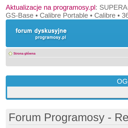
Aktualizacje na programosy.pl
:
SUPERAn
GS-Base
•
Calibre Portable
•
Calibre
•
36
Strona główna
OG
Forum Programosy - Rej