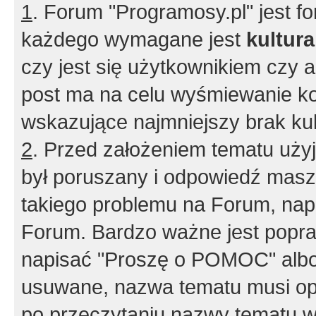
1
. Forum "Programosy.pl" jest 
każdego wymagane jest
kultur
czy jest się użytkownikiem czy a
post ma na celu wyśmiewanie ko
wskazujące najmniejszy brak kult
2
. Przed założeniem tematu użyj 
był poruszany i odpowiedź masz 
takiego problemu na Forum, nap
Forum. Bardzo ważne jest popra
napisać "Proszę o POMOC" albo
usuwane, nazwa tematu musi opi
po przeczytaniu nazwy tematu w