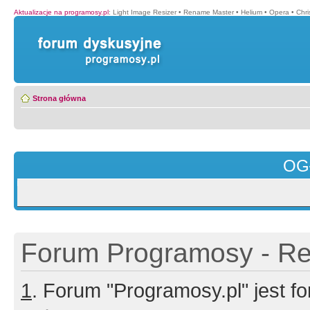
Aktualizacje na programosy.pl
:
Light Image Resizer
•
Rename Master
•
Helium
•
Opera
•
Chr
Strona główna
OG
Forum Programosy - Rej
1
. Forum "Programosy.pl" jest 