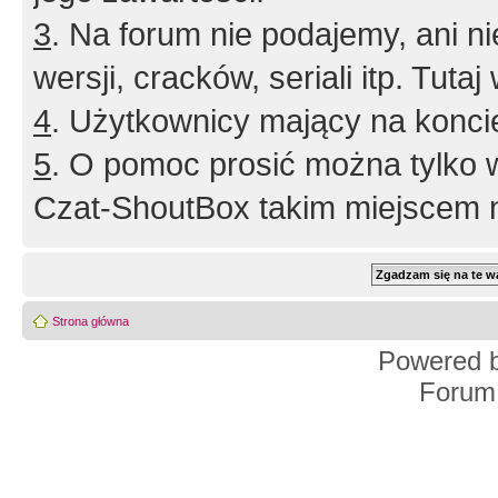
3
. Na forum nie podajemy, ani nie 
wersji, cracków, seriali itp. Tuta
4
. Użytkownicy mający na konci
5
. O pomoc prosić można tylko 
Czat-ShoutBox takim miejscem ni
Strona główna
Powered 
Forum