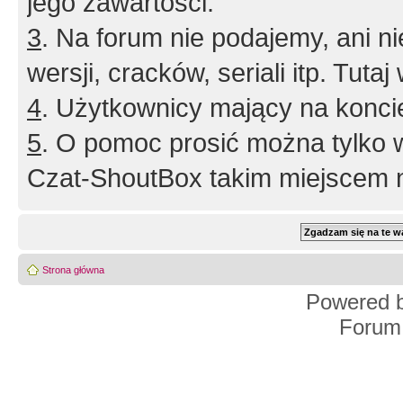
jego zawartości.
3
. Na forum nie podajemy, ani nie 
wersji, cracków, seriali itp. Tuta
4
. Użytkownicy mający na konci
5
. O pomoc prosić można tylko 
Czat-ShoutBox takim miejscem ni
Strona główna
Powered 
Forum