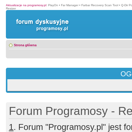
Aktualizacje na programosy.pl
:
PlayOn
•
Far Manager
•
Farbar Recovery Scan Tool
•
Q-Dir P
Resizer
Strona główna
OG
Forum Programosy - Rej
1
. Forum "Programosy.pl" jest 