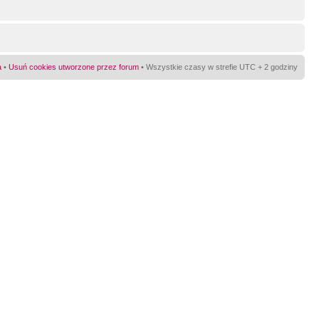
a
•
Usuń cookies utworzone przez forum
• Wszystkie czasy w strefie UTC + 2 godziny