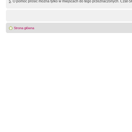
5
. O pomoc prosić można tylko w miejscach do tego przeznaczonych. Czat-Sh
Strona główna