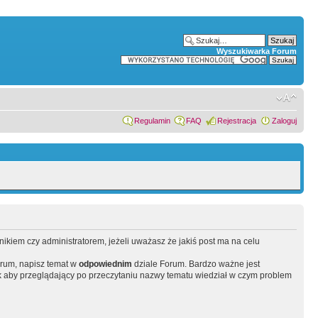
Wyszukiwarka Forum
Regulamin
FAQ
Rejestracja
Zaloguj
wnikiem czy administratorem, jeżeli uważasz że jakiś post ma na celu
orum, napisz temat w
odpowiednim
dziale Forum. Bardzo ważne jest
 aby przeglądający po przeczytaniu nazwy tematu wiedział w czym problem