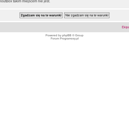
outBox takim miejscem nie jest.
Ekip
Powered by
phpBB
© Group
Forum Programosy.pl