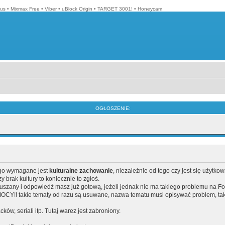
lus
•
Mixmax Free
•
Viber
•
uBlock Origin
•
TARGET 3001!
•
Honeycam
OGŁOSZENIE:
ego wymagane jest
kulturalne zachowanie
, niezależnie od tego czy jest się użytko
brak kultury to koniecznie to zgłoś.
poruszany i odpowiedź masz już gotową, jeżeli jednak nie ma takiego problemu na F
Y!! takie tematy od razu są usuwane, nazwa tematu musi opisywać problem, tak
acków, seriali itp. Tutaj warez jest zabroniony.