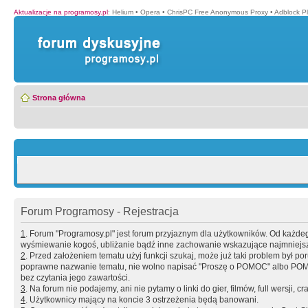
Aktualizacje na programosy.pl
:
Helium
•
Opera
•
ChrisPC Free Anonymous Proxy
•
Adblock P
Strona główna
Forum Programosy - Rejestracja
1
. Forum "Programosy.pl" jest forum przyjaznym dla użytkowników. Od każd
wyśmiewanie kogoś, ubliżanie bądź inne zachowanie wskazujące najmniejszy 
2
. Przed założeniem tematu użyj funkcji szukaj, może już taki problem był 
poprawne nazwanie tematu, nie wolno napisać "Proszę o POMOC" albo POMOC
bez czytania jego zawartości.
3
. Na forum nie podajemy, ani nie pytamy o linki do gier, filmów, full wersji, cr
4
. Użytkownicy mający na koncie 3 ostrzeżenia będą banowani.