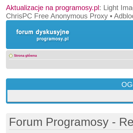
Aktualizacje na programosy.pl
:
Light Ima
ChrisPC Free Anonymous Proxy
•
Adblo
Strona główna
OG
Forum Programosy - Rej