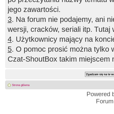
jego zawartości.
3
. Na forum nie podajemy, ani nie 
wersji, cracków, seriali itp. Tuta
4
. Użytkownicy mający na konci
5
. O pomoc prosić można tylko 
Czat-ShoutBox takim miejscem ni
Strona główna
Powered 
Forum