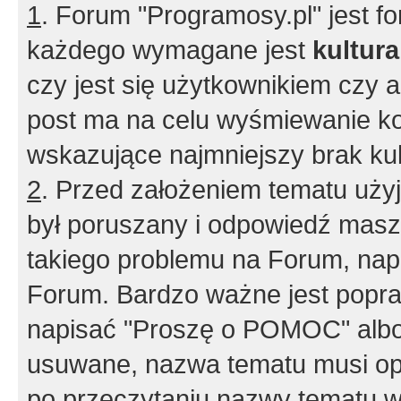
1
. Forum "Programosy.pl" jest 
każdego wymagane jest
kultur
czy jest się użytkownikiem czy a
post ma na celu wyśmiewanie ko
wskazujące najmniejszy brak kult
2
. Przed założeniem tematu użyj 
był poruszany i odpowiedź masz 
takiego problemu na Forum, nap
Forum. Bardzo ważne jest popra
napisać "Proszę o POMOC" albo
usuwane, nazwa tematu musi opi
po przeczytaniu nazwy tematu w