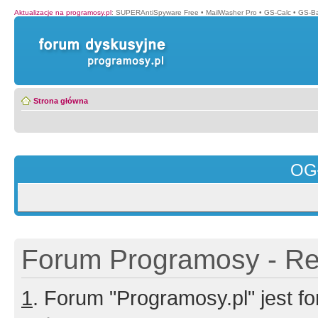
Aktualizacje na programosy.pl
:
SUPERAntiSpyware Free
•
MailWasher Pro
•
GS-Calc
•
GS-B
Strona główna
OG
Forum Programosy - Rej
1
. Forum "Programosy.pl" jest 