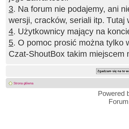
3
. Na forum nie podajemy, ani nie 
wersji, cracków, seriali itp. Tuta
4
. Użytkownicy mający na konci
5
. O pomoc prosić można tylko 
Czat-ShoutBox takim miejscem ni
Strona główna
Powered 
Forum