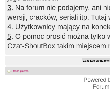
3
. Na forum nie podajemy, ani nie 
wersji, cracków, seriali itp. Tuta
4
. Użytkownicy mający na konci
5
. O pomoc prosić można tylko 
Czat-ShoutBox takim miejscem ni
Strona główna
Powered 
Forum