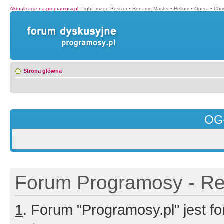
Aktualizacje na programosy.pl
:
Light Image Resizer
•
Rename Master
•
Helium
•
Opera
•
Chr
Strona główna
OG
Forum Programosy - Rej
1
. Forum "Programosy.pl" jest 