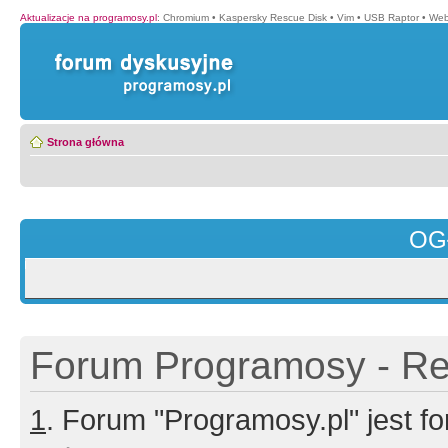
Aktualizacje na programosy.pl
:
Chromium
•
Kaspersky Rescue Disk
•
Vim
•
USB Raptor
•
Web
Strona główna
OG
Forum Programosy - Rej
1
. Forum "Programosy.pl" jest 