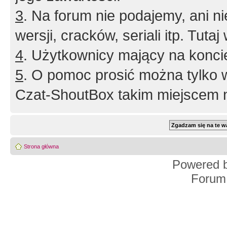
3
. Na forum nie podajemy, ani nie 
wersji, cracków, seriali itp. Tuta
4
. Użytkownicy mający na konci
5
. O pomoc prosić można tylko 
Czat-ShoutBox takim miejscem ni
Strona główna
Powered 
Forum