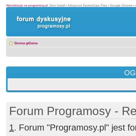
Aktualizacje na programosy.pl
:
Zero Install
•
Advanced SystemCare Free
•
Google Chrome
•
Strona główna
OG
Forum Programosy - Rej
1
. Forum "Programosy.pl" jest 