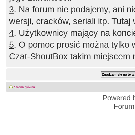
3
. Na forum nie podajemy, ani nie 
wersji, cracków, seriali itp. Tuta
4
. Użytkownicy mający na konci
5
. O pomoc prosić można tylko 
Czat-ShoutBox takim miejscem ni
Strona główna
Powered 
Forum