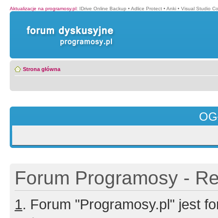
Aktualizacje na programosy.pl
:
IDrive Online Backup
•
Adlice Protect
•
Anki
•
Visual Studio C
Strona główna
OG
Forum Programosy - Rej
1
. Forum "Programosy.pl" jest 