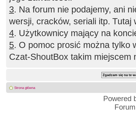
3
. Na forum nie podajemy, ani nie 
wersji, cracków, seriali itp. Tuta
4
. Użytkownicy mający na konci
5
. O pomoc prosić można tylko 
Czat-ShoutBox takim miejscem ni
Strona główna
Powered 
Forum