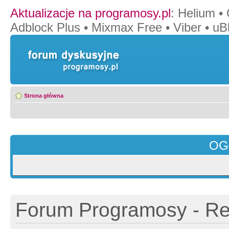
Aktualizacje na programosy.pl
:
Helium
•
Adblock Plus
•
Mixmax Free
•
Viber
•
uB
Strona główna
OG
Forum Programosy - Rej