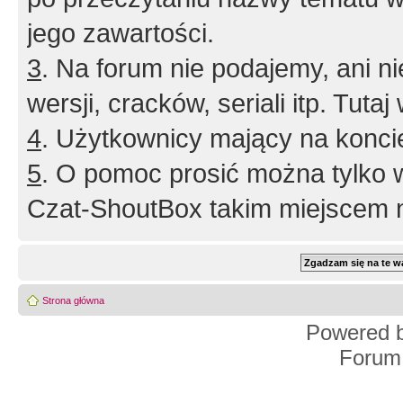
jego zawartości.
3
. Na forum nie podajemy, ani nie 
wersji, cracków, seriali itp. Tuta
4
. Użytkownicy mający na konci
5
. O pomoc prosić można tylko 
Czat-ShoutBox takim miejscem ni
Strona główna
Powered 
Forum