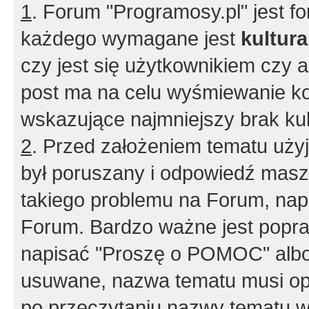
1
. Forum "Programosy.pl" jest 
każdego wymagane jest
kultur
czy jest się użytkownikiem czy a
post ma na celu wyśmiewanie ko
wskazujące najmniejszy brak kult
2
. Przed założeniem tematu użyj 
był poruszany i odpowiedź masz 
takiego problemu na Forum, nap
Forum. Bardzo ważne jest popra
napisać "Proszę o POMOC" albo
usuwane, nazwa tematu musi opi
po przeczytaniu nazwy tematu w