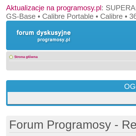
Aktualizacje na programosy.pl
:
SUPERAn
GS-Base
•
Calibre Portable
•
Calibre
•
36
Strona główna
OG
Forum Programosy - Rej