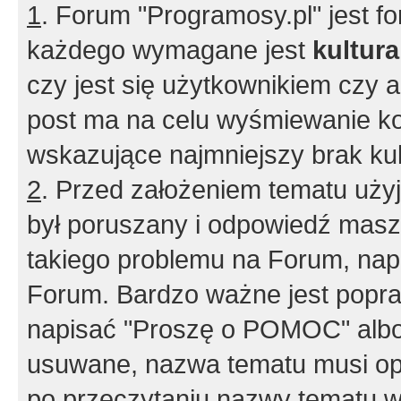
1
. Forum "Programosy.pl" jest 
każdego wymagane jest
kultur
czy jest się użytkownikiem czy a
post ma na celu wyśmiewanie ko
wskazujące najmniejszy brak kult
2
. Przed założeniem tematu użyj 
był poruszany i odpowiedź masz 
takiego problemu na Forum, nap
Forum. Bardzo ważne jest popra
napisać "Proszę o POMOC" albo
usuwane, nazwa tematu musi opi
po przeczytaniu nazwy tematu w