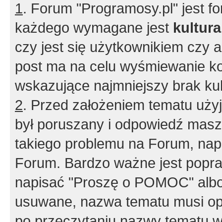
1
. Forum "Programosy.pl" jest 
każdego wymagane jest
kultur
czy jest się użytkownikiem czy a
post ma na celu wyśmiewanie ko
wskazujące najmniejszy brak kult
2
. Przed założeniem tematu użyj 
był poruszany i odpowiedź masz 
takiego problemu na Forum, nap
Forum. Bardzo ważne jest popra
napisać "Proszę o POMOC" albo
usuwane, nazwa tematu musi opi
po przeczytaniu nazwy tematu w