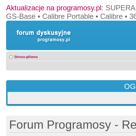
Aktualizacje na programosy.pl
:
SUPERAn
GS-Base
•
Calibre Portable
•
Calibre
•
36
Strona główna
OG
Forum Programosy - Rej