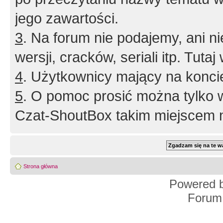
jego zawartości.
3
. Na forum nie podajemy, ani nie 
wersji, cracków, seriali itp. Tuta
4
. Użytkownicy mający na konci
5
. O pomoc prosić można tylko 
Czat-ShoutBox takim miejscem ni
Strona główna
Powered 
Forum