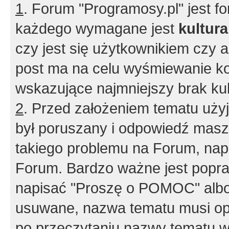
1
. Forum "Programosy.pl" jest 
każdego wymagane jest
kultur
czy jest się użytkownikiem czy a
post ma na celu wyśmiewanie ko
wskazujące najmniejszy brak kult
2
. Przed założeniem tematu użyj 
był poruszany i odpowiedź masz 
takiego problemu na Forum, nap
Forum. Bardzo ważne jest popra
napisać "Proszę o POMOC" albo
usuwane, nazwa tematu musi opi
po przeczytaniu nazwy tematu w