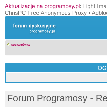
Aktualizacje na programosy.pl
:
Light Ima
ChrisPC Free Anonymous Proxy
•
Adblo
Strona główna
OG
Forum Programosy - Rej