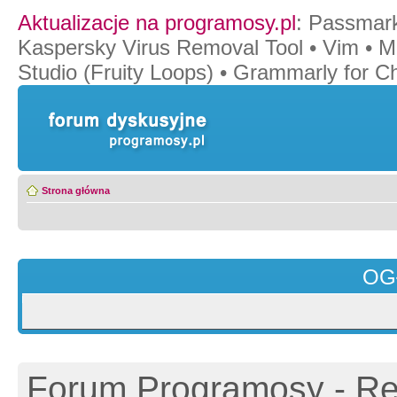
Aktualizacje na programosy.pl
:
Passmar
Kaspersky Virus Removal Tool
•
Vim
•
M
Studio (Fruity Loops)
•
Grammarly for C
Strona główna
OG
Forum Programosy - Rej