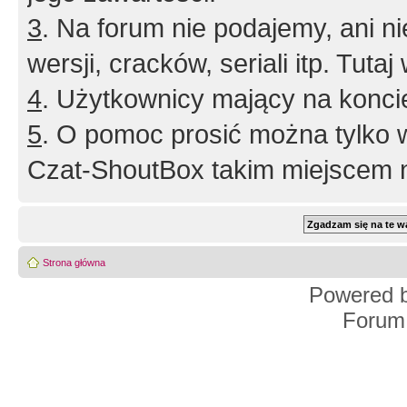
3
. Na forum nie podajemy, ani nie 
wersji, cracków, seriali itp. Tuta
4
. Użytkownicy mający na konci
5
. O pomoc prosić można tylko 
Czat-ShoutBox takim miejscem ni
Strona główna
Powered 
Forum