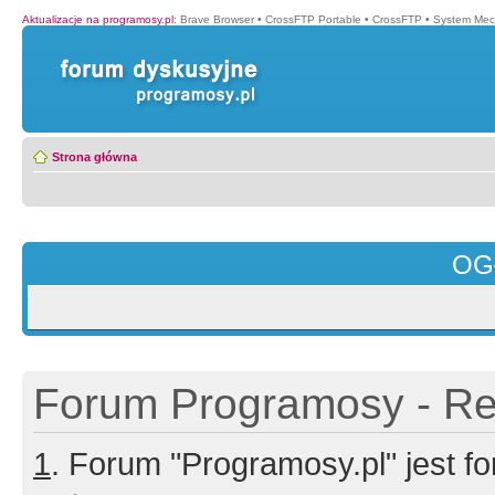
Aktualizacje na programosy.pl
:
Brave Browser
•
CrossFTP Portable
•
CrossFTP
•
System Mec
Strona główna
OG
Forum Programosy - Rej
1
. Forum "Programosy.pl" jest 