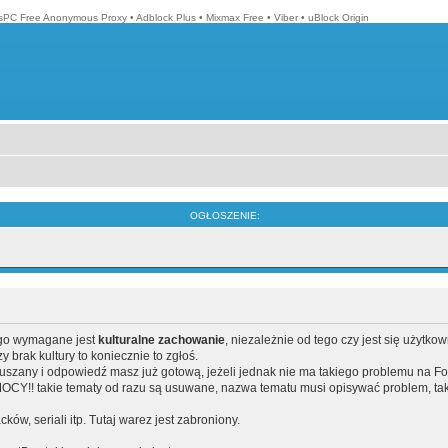
isPC Free Anonymous Proxy
•
Adblock Plus
•
Mixmax Free
•
Viber
•
uBlock Origin
OGŁOSZENIE:
ego wymagane jest
kulturalne zachowanie
, niezależnie od tego czy jest się użytko
brak kultury to koniecznie to zgłoś.
poruszany i odpowiedź masz już gotową, jeżeli jednak nie ma takiego problemu na F
Y!! takie tematy od razu są usuwane, nazwa tematu musi opisywać problem, tak
acków, seriali itp. Tutaj warez jest zabroniony.