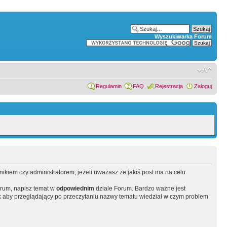
Wyszukiwarka Forum
Regulamin
FAQ
Rejestracja
Zaloguj
wnikiem czy administratorem, jeżeli uważasz że jakiś post ma na celu
orum, napisz temat w
odpowiednim
dziale Forum. Bardzo ważne jest
 aby przeglądający po przeczytaniu nazwy tematu wiedział w czym problem