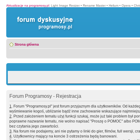
Aktualizacje na programosy.pl
:
Light Image Resizer
•
Rename Master
•
Helium
•
Opera
•
Chr
Strona główna
Forum Programosy - Rejestracja
1
. Forum "Programosy.pl" jest forum przyjaznym dla użytkowników. Od każd
wyśmiewanie kogoś, ubliżanie bądź inne zachowanie wskazujące najmniejszy 
2
. Przed założeniem tematu użyj funkcji szukaj, może już taki problem był 
poprawne nazwanie tematu, nie wolno napisać "Proszę o POMOC" albo POMOC
bez czytania jego zawartości.
3
. Na forum nie podajemy, ani nie pytamy o linki do gier, filmów, full wersji, cr
4
. Użytkownicy mający na koncie 3 ostrzeżenia będą banowani.