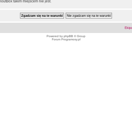
outBox takim miejscem nie jest.
Ekip
Powered by
phpBB
© Group
Forum Programosy.pl