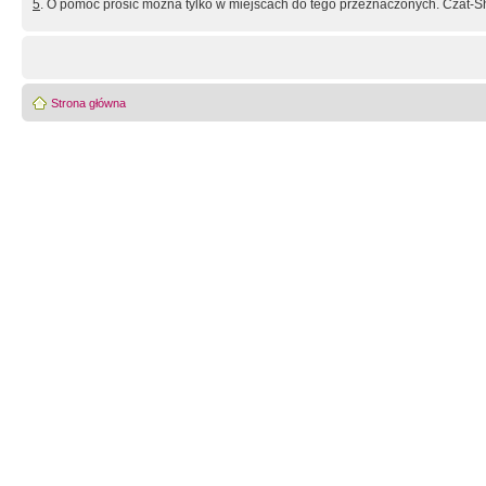
5
. O pomoc prosić można tylko w miejscach do tego przeznaczonych. Czat-Sh
Strona główna