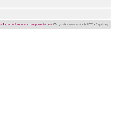
a
•
Usuń cookies utworzone przez forum
• Wszystkie czasy w strefie UTC + 2 godziny