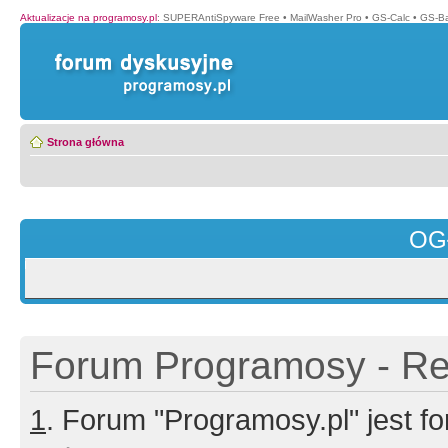
Aktualizacje na programosy.pl
:
SUPERAntiSpyware Free
•
MailWasher Pro
•
GS-Calc
•
GS-B
Strona główna
OG
Forum Programosy - Rej
1
. Forum "Programosy.pl" jest 