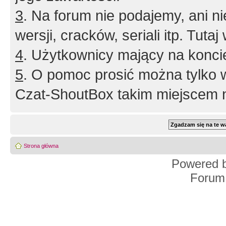
3
. Na forum nie podajemy, ani nie 
wersji, cracków, seriali itp. Tuta
4
. Użytkownicy mający na konci
5
. O pomoc prosić można tylko 
Czat-ShoutBox takim miejscem ni
Strona główna
Powered 
Forum