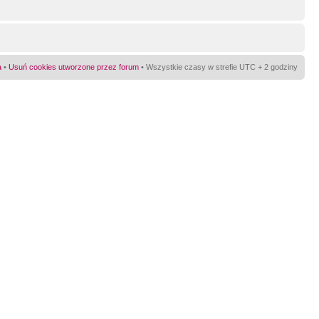
a
•
Usuń cookies utworzone przez forum
• Wszystkie czasy w strefie UTC + 2 godziny