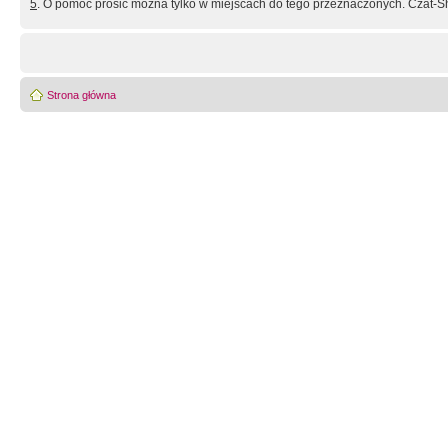
5
. O pomoc prosić można tylko w miejscach do tego przeznaczonych. Czat-Sh
Strona główna