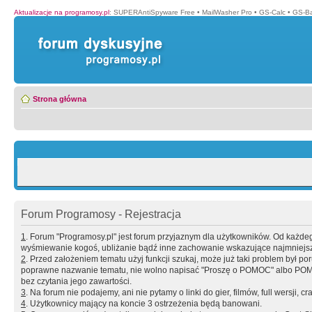
Aktualizacje na programosy.pl
:
SUPERAntiSpyware Free
•
MailWasher Pro
•
GS-Calc
•
GS-B
Strona główna
Forum Programosy - Rejestracja
1
. Forum "Programosy.pl" jest forum przyjaznym dla użytkowników. Od każd
wyśmiewanie kogoś, ubliżanie bądź inne zachowanie wskazujące najmniejszy 
2
. Przed założeniem tematu użyj funkcji szukaj, może już taki problem był 
poprawne nazwanie tematu, nie wolno napisać "Proszę o POMOC" albo POMOC
bez czytania jego zawartości.
3
. Na forum nie podajemy, ani nie pytamy o linki do gier, filmów, full wersji, cr
4
. Użytkownicy mający na koncie 3 ostrzeżenia będą banowani.