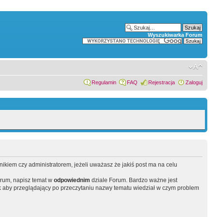
Wyszukiwarka Forum
Regulamin
FAQ
Rejestracja
Zaloguj
wnikiem czy administratorem, jeżeli uważasz że jakiś post ma na celu
orum, napisz temat w
odpowiednim
dziale Forum. Bardzo ważne jest
 aby przeglądający po przeczytaniu nazwy tematu wiedział w czym problem