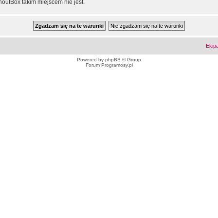
outBox takim miejscem nie jest.
Ekip
Powered by
phpBB
© Group
Forum Programosy.pl