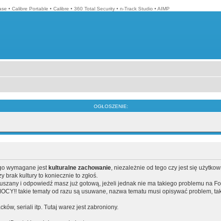
ase
•
Calibre Portable
•
Calibre
•
360 Total Security
•
n-Track Studio
•
AIMP
OGŁOSZENIE:
ego wymagane jest
kulturalne zachowanie
, niezależnie od tego czy jest się użytko
brak kultury to koniecznie to zgłoś.
poruszany i odpowiedź masz już gotową, jeżeli jednak nie ma takiego problemu na F
Y!! takie tematy od razu są usuwane, nazwa tematu musi opisywać problem, tak
acków, seriali itp. Tutaj warez jest zabroniony.