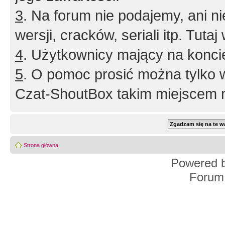
3
. Na forum nie podajemy, ani nie 
wersji, cracków, seriali itp. Tuta
4
. Użytkownicy mający na konci
5
. O pomoc prosić można tylko 
Czat-ShoutBox takim miejscem ni
Strona główna
Powered 
Forum