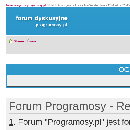
Aktualizacje na programosy.pl
:
SUPERAntiSpyware Free
•
MailWasher Pro
•
GS-Calc
•
GS-B
Strona główna
OG
Forum Programosy - Rej
1
. Forum "Programosy.pl" jest 