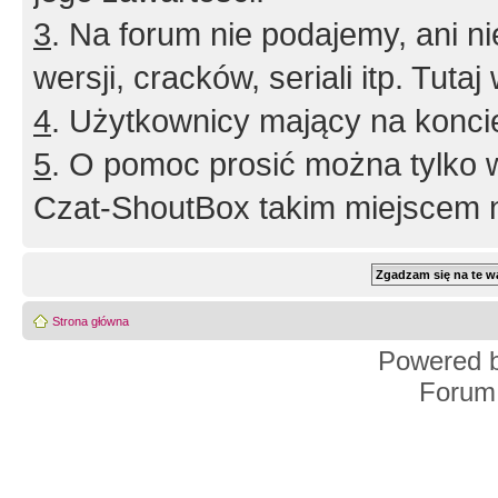
3
. Na forum nie podajemy, ani nie 
wersji, cracków, seriali itp. Tuta
4
. Użytkownicy mający na konci
5
. O pomoc prosić można tylko 
Czat-ShoutBox takim miejscem ni
Strona główna
Powered 
Forum