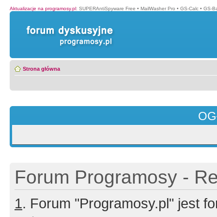
Aktualizacje na programosy.pl
:
SUPERAntiSpyware Free
•
MailWasher Pro
•
GS-Calc
•
GS-B
Strona główna
OG
Forum Programosy - Rej
1
. Forum "Programosy.pl" jest 