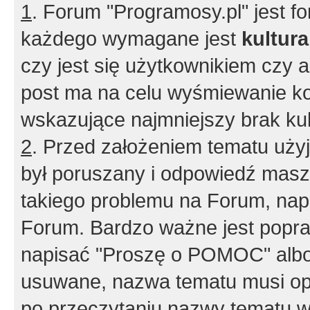
1
. Forum "Programosy.pl" jest 
każdego wymagane jest
kultur
czy jest się użytkownikiem czy a
post ma na celu wyśmiewanie ko
wskazujące najmniejszy brak kult
2
. Przed założeniem tematu użyj 
był poruszany i odpowiedź masz 
takiego problemu na Forum, nap
Forum. Bardzo ważne jest popra
napisać "Proszę o POMOC" albo
usuwane, nazwa tematu musi opi
po przeczytaniu nazwy tematu w