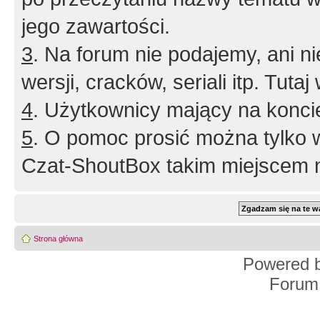
jego zawartości.
3
. Na forum nie podajemy, ani nie 
wersji, cracków, seriali itp. Tuta
4
. Użytkownicy mający na konci
5
. O pomoc prosić można tylko 
Czat-ShoutBox takim miejscem ni
Strona główna
Powered 
Forum