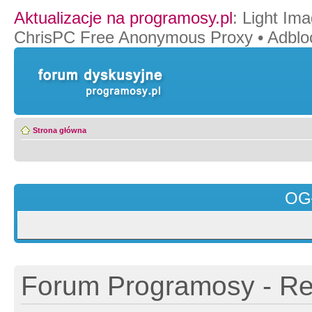
Aktualizacje na programosy.pl
:
Light Ima
ChrisPC Free Anonymous Proxy
•
Adblo
Strona główna
OG
Forum Programosy - Rej