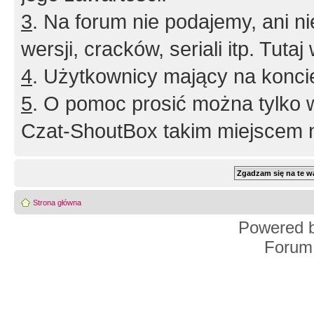
3
. Na forum nie podajemy, ani nie 
wersji, cracków, seriali itp. Tuta
4
. Użytkownicy mający na konci
5
. O pomoc prosić można tylko 
Czat-ShoutBox takim miejscem ni
Strona główna
Powered 
Forum