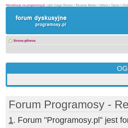
Aktualizacje na programosy.pl
:
Light Image Resizer
•
Rename Master
•
Helium
•
Opera
•
Chr
Strona główna
OG
Forum Programosy - Rej
1
. Forum "Programosy.pl" jest 