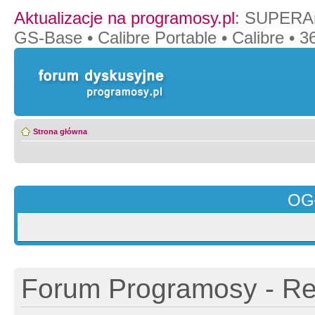
Aktualizacje na programosy.pl
:
SUPERAn
GS-Base
•
Calibre Portable
•
Calibre
•
36
Strona główna
OG
Forum Programosy - Rej