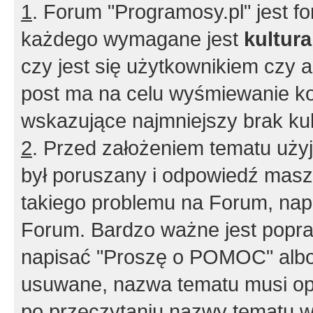
1
. Forum "Programosy.pl" jest 
każdego wymagane jest
kultur
czy jest się użytkownikiem czy a
post ma na celu wyśmiewanie ko
wskazujące najmniejszy brak kult
2
. Przed założeniem tematu użyj 
był poruszany i odpowiedź masz 
takiego problemu na Forum, nap
Forum. Bardzo ważne jest popra
napisać "Proszę o POMOC" albo
usuwane, nazwa tematu musi opi
po przeczytaniu nazwy tematu w