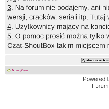
3
. Na forum nie podajemy, ani nie 
wersji, cracków, seriali itp. Tuta
4
. Użytkownicy mający na konci
5
. O pomoc prosić można tylko 
Czat-ShoutBox takim miejscem ni
Strona główna
Powered 
Forum