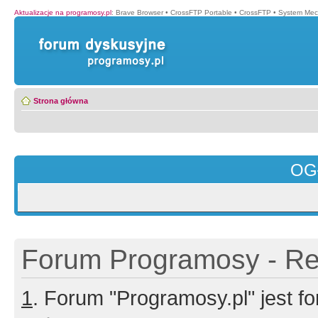
Aktualizacje na programosy.pl
:
Brave Browser
•
CrossFTP Portable
•
CrossFTP
•
System Mec
Strona główna
OG
Forum Programosy - Rej
1
. Forum "Programosy.pl" jest 