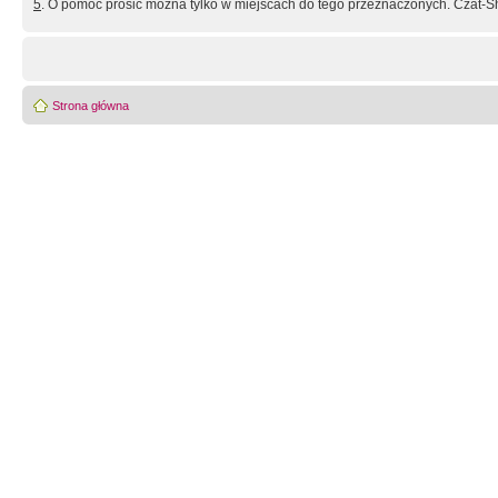
5
. O pomoc prosić można tylko w miejscach do tego przeznaczonych. Czat-Sh
Strona główna