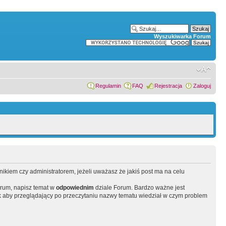
Wyszukiwarka Forum
Regulamin
FAQ
Rejestracja
Zaloguj
wnikiem czy administratorem, jeżeli uważasz że jakiś post ma na celu
orum, napisz temat w
odpowiednim
dziale Forum. Bardzo ważne jest
 aby przeglądający po przeczytaniu nazwy tematu wiedział w czym problem