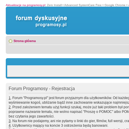
Aktualizacje na programosy.pl
:
Zero Install
•
Advanced SystemCare Free
•
Google Chrome
•
Strona główna
Forum Programosy - Rejestracja
1
. Forum "Programosy.pl" jest forum przyjaznym dla użytkowników. Od każd
wyśmiewanie kogoś, ubliżanie bądź inne zachowanie wskazujące najmniejszy 
2
. Przed założeniem tematu użyj funkcji szukaj, może już taki problem był 
poprawne nazwanie tematu, nie wolno napisać "Proszę o POMOC" albo POMOC
bez czytania jego zawartości.
3
. Na forum nie podajemy, ani nie pytamy o linki do gier, filmów, full wersji, cr
4
. Użytkownicy mający na koncie 3 ostrzeżenia będą banowani.