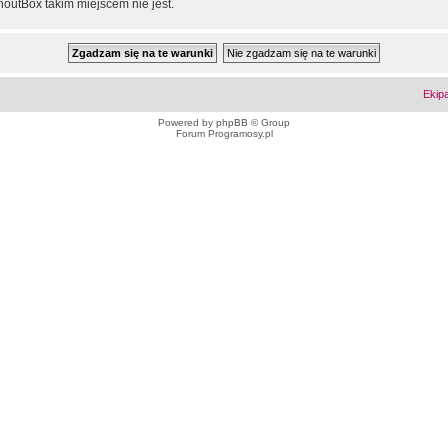
outBox takim miejscem nie jest.
Ekip
Powered by
phpBB
© Group
Forum Programosy.pl