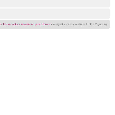
a
•
Usuń cookies utworzone przez forum
• Wszystkie czasy w strefie UTC + 2 godziny