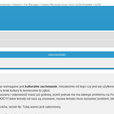
emSzmal
•
PlayOn
•
Far Manager
•
Farbar Recovery Scan Tool
•
Q-Dir Portable
•
Q-Dir
OGŁOSZENIE:
ego wymagane jest
kulturalne zachowanie
, niezależnie od tego czy jest się użytko
brak kultury to koniecznie to zgłoś.
poruszany i odpowiedź masz już gotową, jeżeli jednak nie ma takiego problemu na F
Y!! takie tematy od razu są usuwane, nazwa tematu musi opisywać problem, tak
acków, seriali itp. Tutaj warez jest zabroniony.