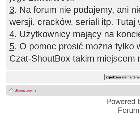
3
. Na forum nie podajemy, ani nie 
wersji, cracków, seriali itp. Tuta
4
. Użytkownicy mający na konci
5
. O pomoc prosić można tylko 
Czat-ShoutBox takim miejscem ni
Strona główna
Powered 
Forum