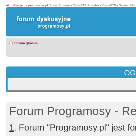
Aktualizacje na programosy.pl
:
Brave Browser
•
CrossFTP Portable
•
CrossFTP
•
System Mec
Strona główna
OG
Forum Programosy - Rej
1
. Forum "Programosy.pl" jest 