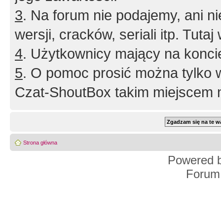
3
. Na forum nie podajemy, ani nie 
wersji, cracków, seriali itp. Tuta
4
. Użytkownicy mający na konci
5
. O pomoc prosić można tylko 
Czat-ShoutBox takim miejscem ni
Strona główna
Powered 
Forum