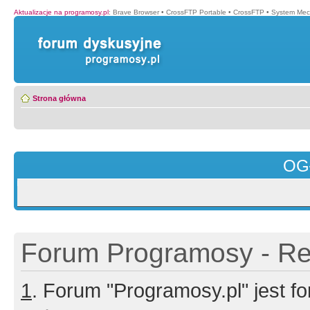
Aktualizacje na programosy.pl
:
Brave Browser
•
CrossFTP Portable
•
CrossFTP
•
System Mec
Strona główna
OG
Forum Programosy - Rej
1
. Forum "Programosy.pl" jest 