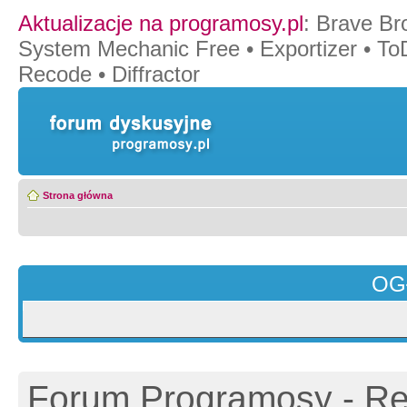
Aktualizacje na programosy.pl
:
Brave Br
System Mechanic Free
•
Exportizer
•
To
Recode
•
Diffractor
Strona główna
OG
Forum Programosy - Rej