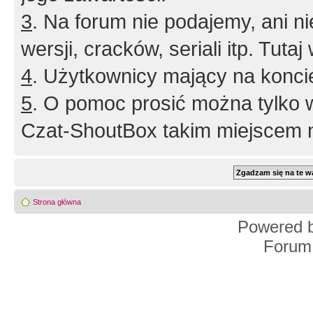
3
. Na forum nie podajemy, ani nie 
wersji, cracków, seriali itp. Tuta
4
. Użytkownicy mający na konci
5
. O pomoc prosić można tylko 
Czat-ShoutBox takim miejscem ni
Strona główna
Powered 
Forum