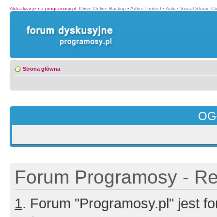
Aktualizacje na programosy.pl
:
IDrive Online Backup
•
Adlice Protect
•
Anki
•
Visual Studio C
Strona główna
OG
Forum Programosy - Rej
1
. Forum "Programosy.pl" jest 