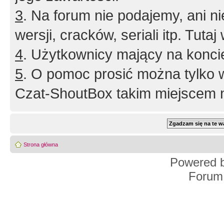
3
. Na forum nie podajemy, ani nie 
wersji, cracków, seriali itp. Tuta
4
. Użytkownicy mający na konci
5
. O pomoc prosić można tylko 
Czat-ShoutBox takim miejscem ni
Strona główna
Powered 
Forum