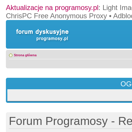
Aktualizacje na programosy.pl
:
Light Ima
ChrisPC Free Anonymous Proxy
•
Adblo
Strona główna
OG
Forum Programosy - Rej