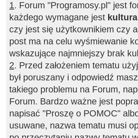
1
. Forum "Programosy.pl" jest 
każdego wymagane jest
kultur
czy jest się użytkownikiem czy a
post ma na celu wyśmiewanie ko
wskazujące najmniejszy brak kult
2
. Przed założeniem tematu użyj 
był poruszany i odpowiedź masz 
takiego problemu na Forum, nap
Forum. Bardzo ważne jest popra
napisać "Proszę o POMOC" albo
usuwane, nazwa tematu musi opi
po przeczytaniu nazwy tematu w