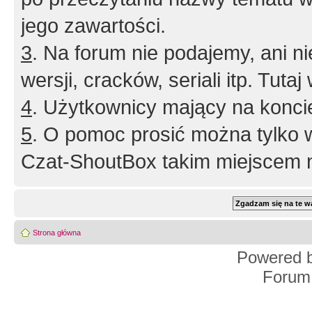
jego zawartości.
3
. Na forum nie podajemy, ani nie 
wersji, cracków, seriali itp. Tuta
4
. Użytkownicy mający na konci
5
. O pomoc prosić można tylko 
Czat-ShoutBox takim miejscem ni
Strona główna
Powered 
Forum