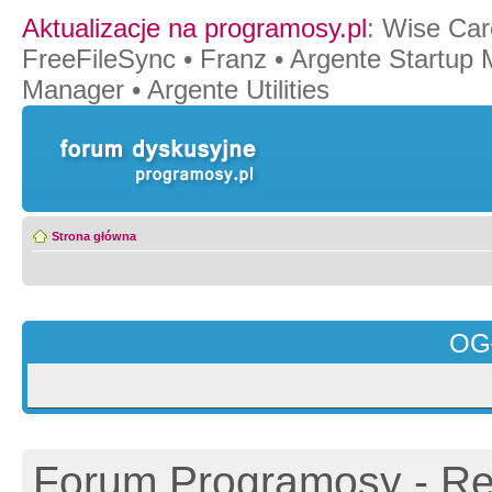
Aktualizacje na programosy.pl
:
Wise Car
FreeFileSync
•
Franz
•
Argente Startup
Manager
•
Argente Utilities
Strona główna
OG
Forum Programosy - Rej