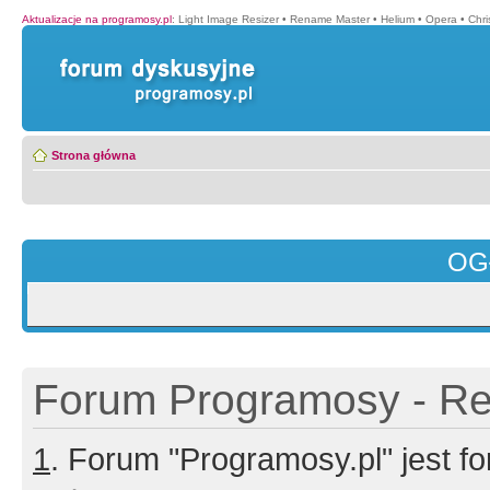
Aktualizacje na programosy.pl
:
Light Image Resizer
•
Rename Master
•
Helium
•
Opera
•
Chr
Strona główna
OG
Forum Programosy - Rej
1
. Forum "Programosy.pl" jest 