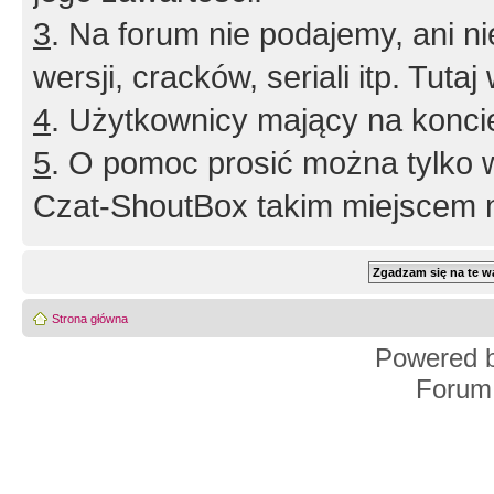
3
. Na forum nie podajemy, ani nie 
wersji, cracków, seriali itp. Tuta
4
. Użytkownicy mający na konci
5
. O pomoc prosić można tylko 
Czat-ShoutBox takim miejscem ni
Strona główna
Powered 
Forum