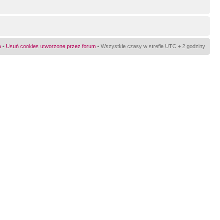
a
•
Usuń cookies utworzone przez forum
• Wszystkie czasy w strefie UTC + 2 godziny