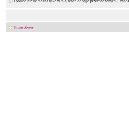
5
. O pomoc prosić można tylko w miejscach do tego przeznaczonych. Czat-Sh
Strona główna