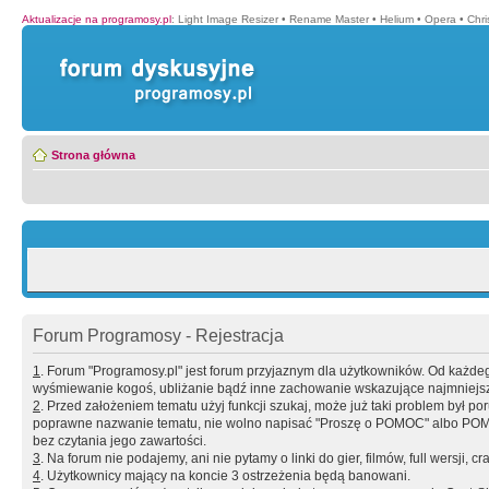
Aktualizacje na programosy.pl
:
Light Image Resizer
•
Rename Master
•
Helium
•
Opera
•
Chr
Strona główna
Forum Programosy - Rejestracja
1
. Forum "Programosy.pl" jest forum przyjaznym dla użytkowników. Od każd
wyśmiewanie kogoś, ubliżanie bądź inne zachowanie wskazujące najmniejszy 
2
. Przed założeniem tematu użyj funkcji szukaj, może już taki problem był 
poprawne nazwanie tematu, nie wolno napisać "Proszę o POMOC" albo POMOC
bez czytania jego zawartości.
3
. Na forum nie podajemy, ani nie pytamy o linki do gier, filmów, full wersji, cr
4
. Użytkownicy mający na koncie 3 ostrzeżenia będą banowani.