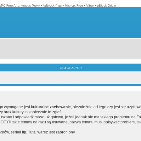
isPC Free Anonymous Proxy
•
Adblock Plus
•
Mixmax Free
•
Viber
•
uBlock Origin
OGŁOSZENIE:
ego wymagane jest
kulturalne zachowanie
, niezależnie od tego czy jest się użytko
brak kultury to koniecznie to zgłoś.
poruszany i odpowiedź masz już gotową, jeżeli jednak nie ma takiego problemu na F
Y!! takie tematy od razu są usuwane, nazwa tematu musi opisywać problem, tak
acków, seriali itp. Tutaj warez jest zabroniony.