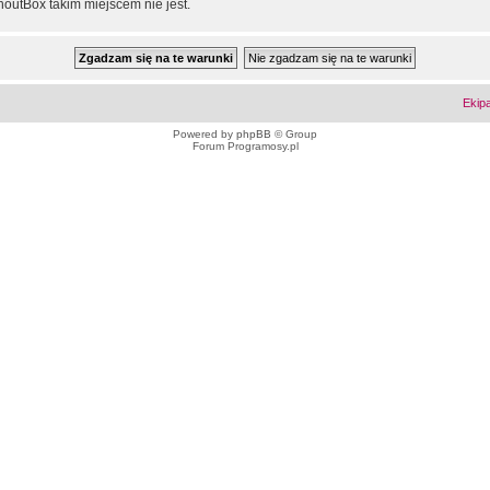
outBox takim miejscem nie jest.
Ekip
Powered by
phpBB
© Group
Forum Programosy.pl