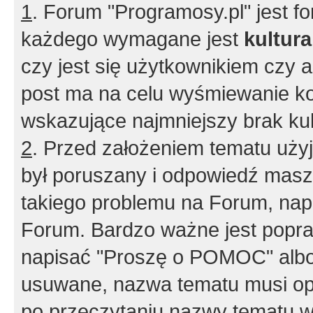
1
. Forum "Programosy.pl" jest 
każdego wymagane jest
kultur
czy jest się użytkownikiem czy a
post ma na celu wyśmiewanie ko
wskazujące najmniejszy brak kult
2
. Przed założeniem tematu użyj 
był poruszany i odpowiedź masz 
takiego problemu na Forum, nap
Forum. Bardzo ważne jest popra
napisać "Proszę o POMOC" albo
usuwane, nazwa tematu musi opi
po przeczytaniu nazwy tematu w