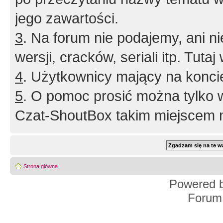
jego zawartości.
3
. Na forum nie podajemy, ani nie 
wersji, cracków, seriali itp. Tuta
4
. Użytkownicy mający na konci
5
. O pomoc prosić można tylko 
Czat-ShoutBox takim miejscem ni
Strona główna
Powered 
Forum