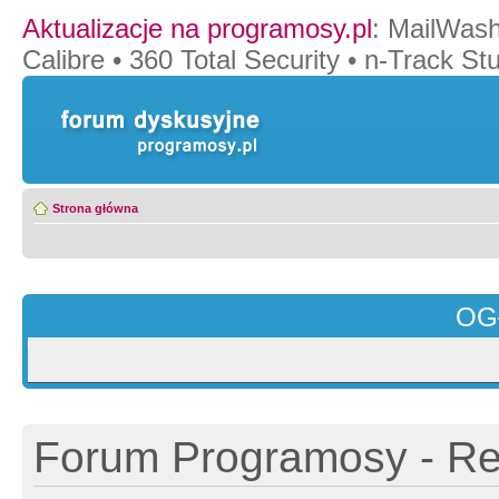
Aktualizacje na programosy.pl
:
MailWash
Calibre
•
360 Total Security
•
n-Track Stu
Strona główna
OG
Forum Programosy - Rej